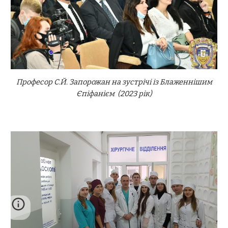
Професор С.Й. Запорожан на зустрічі із Блаженнішим
Єпіфанієм
(202
3
рік)