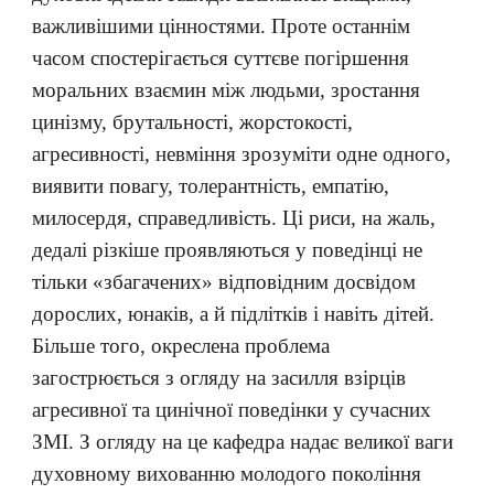
важливішими цінностями. Проте останнім
часом спостерігається суттєве погіршення
моральних взаємин між людьми, зростання
цинізму, брутальності, жорстокості,
агресивності, невміння зрозуміти одне одного,
виявити повагу, толерантність, емпатію,
милосердя, справедливість. Ці риси, на жаль,
дедалі різкіше проявляються у поведінці не
тільки «збагачених» відповідним досвідом
дорослих, юнаків, а й підлітків і навіть дітей.
Більше того, окреслена проблема
загострюється з огляду на засилля взірців
агресивної та цинічної поведінки у сучасних
ЗМІ. З огляду на це кафедра надає великої ваги
духовному вихованню молодого покоління