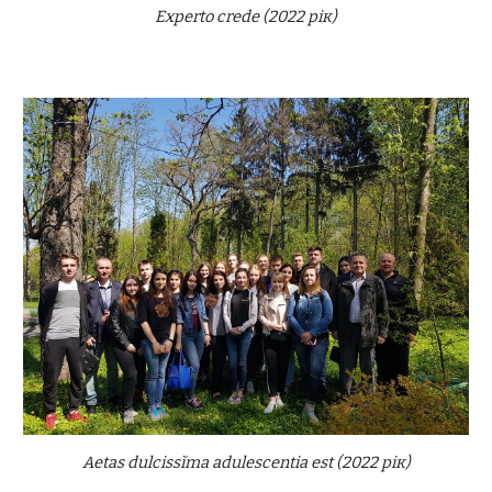
Experto crede
(2022 рік)
Aetas dulcissĭma adulescentia est
(2022 рік)