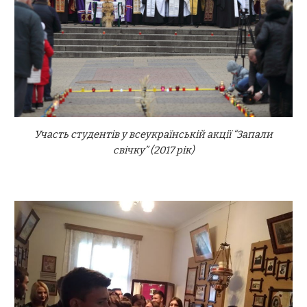
Участь студентів у всеукраїнській акції “Запали
свічку”
(20
17
рік)