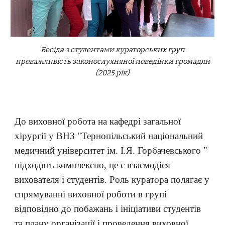
Бесіда з стулентами кураторських груп
проважливість законослухняної поведінки громадян
(2025 рік)
До виховної робота на кафедрі загальної
хірургії у ВНЗ "Тернопільський національний
медичний університет ім. І.Я. Горбачевського "
підходять комплексно, це є взаємодієя
вихователя і студентів. Роль куратора полягає у
спрямуванні виховної роботи в групі
відповідно до побажань і ініціативи студентів
та плану організації і проведення виховної