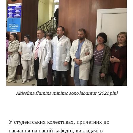
Altissĭma flumĭna minĭmo sono labuntur
(2022 рік)
У студентських колективах, причетних до
навчання на нашій кафедрі, викладачі в