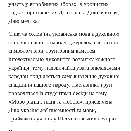
участь у виробничих зборах, в урочистих
подіях, присвячених Дню знань, Дню вчителя,
Дню медика.
Співуча солов’їна українська мова є духовною
основою нашого народу, джерелом наснаги та
символом віри, ґрунтовним каменем
інтелектуально-духовного розвитку кожного
українця, тому надзвичайна увага викладачами
кафедри приділяється саме вивченню духовної
спадщини нашого народу. Наставники груп
проводяться із студентами бесіди на тему
«Мово рідна з пісні та любові», присвячена
Дню української писемності та мови,
приймають участь у Шевченківських вечорах.