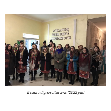
E cantu dignoscĭtur avis
(2022 рік)